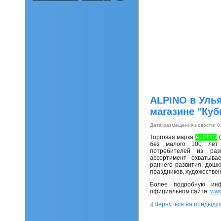
ALPINO в Улья
магазине "Куб
Дата размещения новости: 0
Торговая марка
ALPINO
(
без малого 100 лет 
потребителей из ра
ассортимент охватыва
раннего развития, дошк
праздников, художествен
Более подробную ин
официальном сайте:
www
Вернуться на предыду